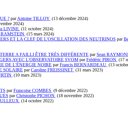
UE ?
par
Antoine TILLOY
(13 décembre 2024)
vembre 2024)
ra LIVINE
(11 octobre 2024)
es RAMSTEIN
(15 mars 2024)
ERS ET LA CLEF DE L'OSCILLATION DES NEUTRINOS
par
B
TERRE A FAILLI ÊTRE TRÈS DIFFÉRENTE
par
Sean RAYMO
GERS AVEC L'OBSERVATOIRE SVOM
par
Frédéric PIRON
(17 n
E DE L'ÉNERGIE NOIRE
par
Francis BERNARDEAU
(13 octobr
E SOLAIRE
par
Caroline FREISSINET
(31 mars 2023)
BURTIN
(10 mars 2023)
TS
par
Françoise COMBES
(9 décembre 2022)
UES
par
Christophe PICHON
(18 novembre 2022)
BOULLEUX
(14 octobre 2022)