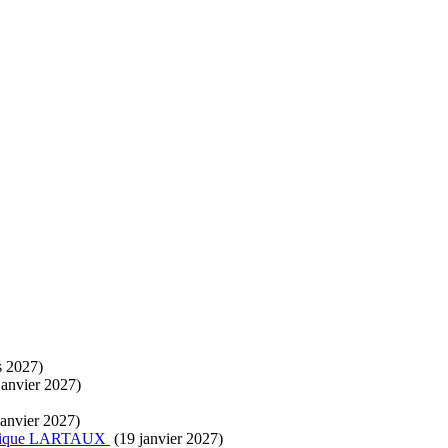
Leaflet
| Map data ©
OpenStreetMap
s 2027)
janvier 2027)
janvier 2027)
lique LARTAUX
(19 janvier 2027)