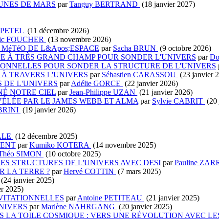
LUNES DE MARS
par
Tanguy BERTRAND
(18 janvier 2027)
X-PETEL
(11 décembre 2026)
ric FOUCHER
(13 novembre 2026)
 MéTéO DE L&Apos;ESPACE
par
Sacha BRUN
(9 octobre 2026)
OPE À TRÈS GRAND CHAMP POUR SONDER L'UNIVERS
par
Do
ATIONNELLES POUR SONDER LA STRUCTURE DE L'UNIVERS
 À TRAVERS L'UNIVERS
par
Sébastien CARASSOU
(23 janvier 
 DE L'UNIVERS
par
Adélie GORCE
(22 janvier 2026)
NÉ NOTRE CIEL
par
Jean-Philippe UZAN
(21 janvier 2026)
VÉLÉE PAR LE JAMES WEBB ET ALMA
par
Sylvie CABRIT
(20 
BRINI
(19 janvier 2026)
ALLE
(12 décembre 2025)
LENT
par
Kumiko KOTERA
(14 novembre 2025)
Théo SIMON
(10 octobre 2025)
ES STRUCTURES DE L'UNIVERS AVEC DESI
par
Pauline ZA
R LA TERRE ?
par
Hervé COTTIN
(7 mars 2025)
(24 janvier 2025)
er 2025)
AVITATIONNELLES
par
Antoine PETITEAU
(21 janvier 2025)
UNIVERS
par
Marlène NAHRGANG
(20 janvier 2025)
A TOILE COSMIQUE : VERS UNE RÉVOLUTION AVEC LES 