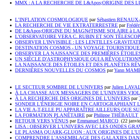
MMX : A LA RECHERCHE DE L&Apos;ORIGINE DES 
L’INFLATION COSMOLOGIQUE
par
Sébastien RENAU
LA RECHERCHE DE VIE EXTRATERRESTRE
par
Frédé
DE L&Apos;ORIGINE DU MAGNéTISME SOLAIRE à LA
L'OBSERVATOIRE VERA C. RUBIN ET SON TÉLESC
OBSERVER L'INVISIBLE : LES LENTILLES GRAVIT
DESTINATION COSMOS - UN VOYAGE TOURISTIQUE
OBSERVER LA NAISSANCE DES PREMIÈRES ÉTOILES
UN SIÈCLE D'ASTROPHYSIQUE QUI A RÉVOLUTION
LA NAISSANCE DES ÉTOILES ET DES PLANÈTES RÉ
DERNIÈRES NOUVELLES DU COSMOS
par
Yann MAM
LE SECTEUR SOMBRE DE L'UNIVERS
par
Julien LAV
À LA CHASSE AUX MESSAGERS DE L'UNIVERS VIO
À LA RECHERCHE DES ORIGINES DE L'UNIVERS
par
SONDER L'ÉNERGIE NOIRE EN CARTOGRAPHIANT L
LA VIE A-T-ELLE PU APPARAÎTRE AILLEURS QUE SU
LA FORMATION PLANÉTAIRE
par
Philippe THÉBAULT
RETOUR VERS VÉNUS
par
Emmanuel MARCQ
(22 janvi
LISA : OBSERVER L'UNIVERS AVEC LES ONDES GR
LE PLASMA QUARK-GLUON : AUX ORIGINES DE L'
COMPRENDRE L'ASSEMBLAGE DES GALAXIES DANS L