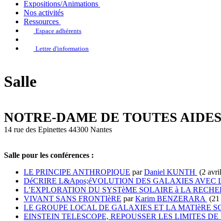
Expositions/Animations
Nos activités
Ressources
Espace adhérents
Lettre d'information
Salle
NOTRE-DAME DE TOUTES AIDES (2
14 rue des Epinettes 44300 Nantes
+
Salle pour les conférences :
−
LE PRINCIPE ANTHROPIQUE
par
Daniel KUNTH
(2 avri
DéCRIRE L&Apos;éVOLUTION DES GALAXIES AVEC 
L’EXPLORATION DU SYSTèME SOLAIRE à LA RECH
VIVANT SANS FRONTIèRE
par
Karim BENZERARA
(21 
LE GROUPE LOCAL DE GALAXIES ET LA MATIèRE SO
EINSTEIN TELESCOPE, REPOUSSER LES LIMITES D