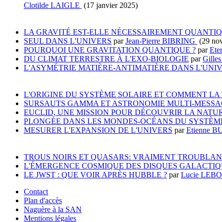
Clotilde LAIGLE
(17 janvier 2025)
LA GRAVITÉ EST-ELLE NÉCESSAIREMENT QUANTIQ
SEUL DANS L'UNIVERS
par
Jean-Pierre BIBRING
(29 no
POURQUOI UNE GRAVITATION QUANTIQUE ?
par
Ete
DU CLIMAT TERRESTRE À L'EXO-BIOLOGIE
par
Gill
L'ASYMÉTRIE MATIÈRE-ANTIMATIÈRE DANS L'UNIV
L'ORIGINE DU SYSTÈME SOLAIRE ET COMMENT LA 
SURSAUTS GAMMA ET ASTRONOMIE MULTI-MESSA
EUCLID, UNE MISSION POUR DÉCOUVRIR LA NATUR
PLONGÉE DANS LES MONDES-OCÉANS DU SYSTÈM
MESURER L'EXPANSION DE L'UNIVERS
par
Etienne 
TROUS NOIRS ET QUASARS: VRAIMENT TROUBLAN
L'ÉMERGENCE COSMIQUE DES DISQUES GALACTIQ
LE JWST : QUE VOIR APRÈS HUBBLE ?
par
Lucie LE
Contact
Plan d'accès
Naguère à la SAN
Mentions légales