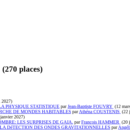
70 places)
×
Notre Dame de Toutes Aides
l 2027)
LA PHYSIQUE STATISTIQUE
par
Jean-Baptiste FOUVRY
(12 mar
ERCHE DE MONDES HABITABLES
par
Athéna COUSTENIS
(22 
janvier 2027)
MBRE: LES SURPRISES DE GAIA.
par
François HAMMER
(20 
E LA DéTECTION DES ONDES GRAVITATIONNELLES
par
Angé