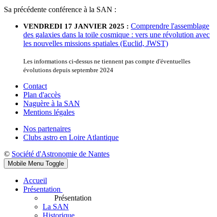
Sa précédente conférence à la SAN :
Comprendre l'assemblage
VENDREDI 17 JANVIER 2025 :
des galaxies dans la toile cosmique : vers une révolution avec
les nouvelles missions spatiales (Euclid, JWST)
Les informations ci-dessus ne tiennent pas compte d'éventuelles
évolutions depuis septembre 2024
Contact
Plan d'accès
Naguère à la SAN
Mentions légales
Nos partenaires
Clubs astro en Loire Atlantique
©
Société d'Astronomie de Nantes
Mobile Menu Toggle
Accueil
Présentation
Présentation
La SAN
Historique