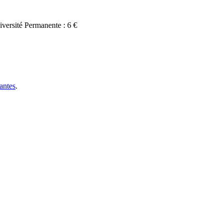
versité Permanente : 6 €
antes
.