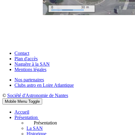
Contact
Plan d'accès
Naguère à la SAN
Mentions légales
Nos partenaires
Clubs astro en Loire Atlantique
©
Société d'Astronomie de Nantes
Mobile Menu Toggle
Accueil
Présentation
Présentation
La SAN
Historique