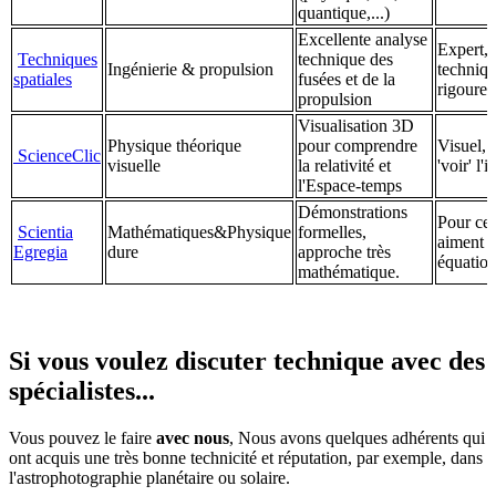
quantique,...)
Excellente analyse
Expert, 
Techniques
technique des
Ingénierie & propulsion
techniqu
spatiales
fusées et de la
rigoure
propulsion
Visualisation 3D
Physique théorique
pour comprendre
Visuel, 
ScienceClic
visuelle
la relativité et
'voir' l'i
l'Espace-temps
Démonstrations
Pour ce
Scientia
Mathématiques&Physique
formelles,
aiment l
Egregia
dure
approche très
équation
mathématique.
Si vous voulez discuter technique avec des
spécialistes...
Vous pouvez le faire
avec nous
, Nous avons quelques adhérents qui
ont acquis une très bonne technicité et réputation, par exemple, dans
l'astrophotographie planétaire ou solaire.