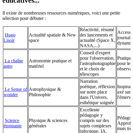
éducatives...
Il existe de nombreuses ressources numériques, voici une petite
sélection pour débuter :
Réactivité, résumé
Accessib
Hugo
Actualité spatiale & New
des lancements et
journalis
Lisoir
space
actualité (Space X,
dynami
NASA,...)
Conseil d'expert
pour l'observation,
Pratique
La chaîne
Astronomie pratique et
l'astrophotographie
pour les
astro
matériel
et le choix de
observat
télescopes
Narration
poétique, réflexion
Inspiran
Le Sense of
Astrophysique &
sur notre place
axé sur
wonder
Philosophie
dans l'Univers,
l'émerve
esthétique soignée
Excellente
pédagogie y
Pédagog
Science
Physique & sciences
compris sur des
Approfo
étonnante
générales
sujets complexes
mais très
(physique, IA,