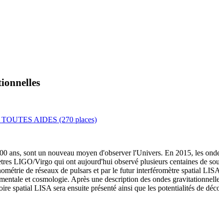
tionnelles
OUTES AIDES (270 places)
s 100 ans, sont un nouveau moyen d'observer l'Univers. En 2015, les ondes
romètres LIGO/Virgo qui ont aujourd'hui observé plusieurs centaines de s
onométrie de réseaux de pulsars et par le futur interféromètre spatial L
tale et cosmologie. Après une description des ondes gravitationnelles, 
re spatial LISA sera ensuite présenté ainsi que les potentialités de décou