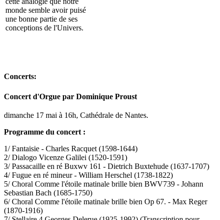
cette analogie que notre
monde semble avoir puisé
une bonne partie de ses
conceptions de l'Univers.
Concerts:
Concert d'Orgue par Dominique Proust
dimanche 17 mai à 16h, Cathédrale de Nantes.
Programme du concert :
1/ Fantaisie - Charles Racquet (1598-1644)
2/ Dialogo Vicenze Galilei (1520-1591)
3/ Passacaille en ré Buxwv 161 - Dietrich Buxtehude (1637-1707)
4/ Fugue en ré mineur - William Herschel (1738-1822)
5/ Choral Comme l'étoile matinale brille bien BWV739 - Johann
Sebastian Bach (1685-1750)
6/ Choral Comme l'étoile matinale brille bien Op 67. - Max Reger
(1870-1916)
7/ Stellaire 4 Georges Delerue (1925-1992) (Transcription pour