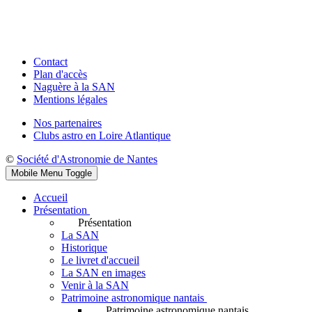
Contact
Plan d'accès
Naguère à la SAN
Mentions légales
Nos partenaires
Clubs astro en Loire Atlantique
©
Société d'Astronomie de Nantes
Mobile Menu Toggle
Accueil
Présentation
Présentation
La SAN
Historique
Le livret d'accueil
La SAN en images
Venir à la SAN
Patrimoine astronomique nantais
Patrimoine astronomique nantais