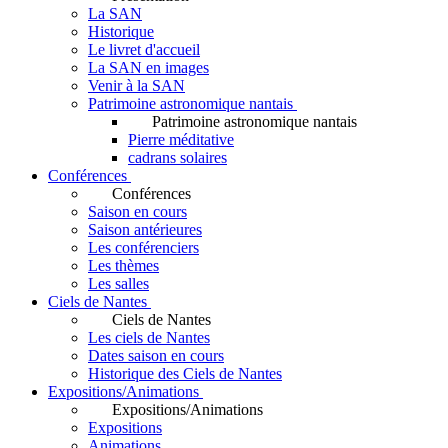
La SAN
Historique
Le livret d'accueil
La SAN en images
Venir à la SAN
Patrimoine astronomique nantais
Patrimoine astronomique nantais
Pierre méditative
cadrans solaires
Conférences
Conférences
Saison en cours
Saison antérieures
Les conférenciers
Les thèmes
Les salles
Ciels de Nantes
Ciels de Nantes
Les ciels de Nantes
Dates saison en cours
Historique des Ciels de Nantes
Expositions/Animations
Expositions/Animations
Expositions
Animations