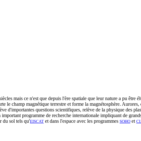
ècles mais ce n'est que depuis l'ère spatiale que leur nature a pu être é
heurte le champ magnétique terrestre et forme la magnétosphère. Aurores,
ulève d'importantes questions scientifiques, relève de la physique des pl
'un important programme de recherche internationale impliquant de grands
 du sol tels qu'
et dans l'espace avec les programmes
et
EISCAT
SOHO
C