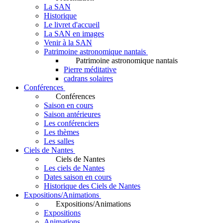
La SAN
Historique
Le livret d'accueil
La SAN en images
Venir à la SAN
Patrimoine astronomique nantais
Patrimoine astronomique nantais
Pierre méditative
cadrans solaires
Conférences
Conférences
Saison en cours
Saison antérieures
Les conférenciers
Les thèmes
Les salles
Ciels de Nantes
Ciels de Nantes
Les ciels de Nantes
Dates saison en cours
Historique des Ciels de Nantes
Expositions/Animations
Expositions/Animations
Expositions
Animations