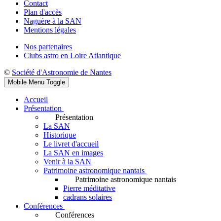
Contact
Plan d'accès
Naguère à la SAN
Mentions légales
Nos partenaires
Clubs astro en Loire Atlantique
©
Société d'Astronomie de Nantes
Mobile Menu Toggle
Accueil
Présentation
Présentation
La SAN
Historique
Le livret d'accueil
La SAN en images
Venir à la SAN
Patrimoine astronomique nantais
Patrimoine astronomique nantais
Pierre méditative
cadrans solaires
Conférences
Conférences