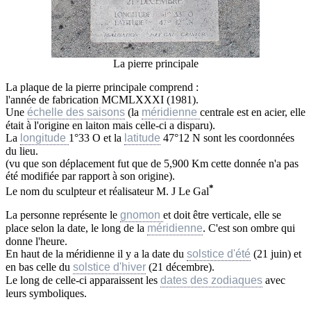
La pierre principale
La plaque de la pierre principale comprend :
l'année de fabrication MCMLXXXI (1981).
Une
échelle des saisons
(la
méridienne
centrale est en acier, elle
était à l'origine en laiton mais celle-ci a disparu).
La
longitude
1°33 O et la
latitude
47°12 N sont les coordonnées
du lieu.
(vu que son déplacement fut que de 5,900 Km cette donnée n'a pas
été modifiée par rapport à son origine).
*
Le nom du sculpteur et réalisateur M. J Le Gal
La personne représente le
gnomon
et doit être verticale, elle se
place selon la date, le long de la
méridienne
. C'est son ombre qui
donne l'heure.
En haut de la méridienne il y a la date du
solstice d'été
(21 juin) et
en bas celle du
solstice d'hiver
(21 décembre).
Le long de celle-ci apparaissent les
dates des zodiaques
avec
leurs symboliques.