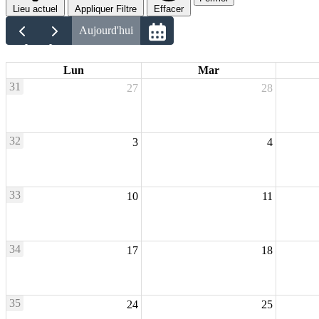
Lieu actuel
Appliquer Filtre
Effacer
Aujourd'hui
Lun
Mar
31
27
28
32
3
4
33
10
11
34
17
18
35
24
25