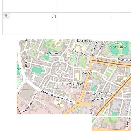
36
31
1