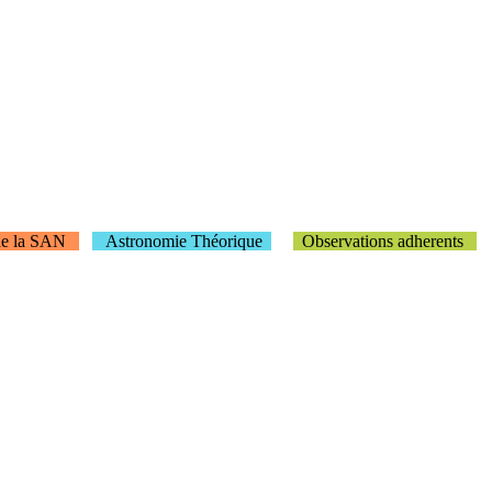
de la SAN
Astronomie Théorique
Observations adherents