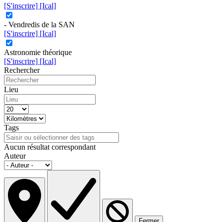
[S'inscrire]
[Ical]
- Vendredis de la SAN
[S'inscrire]
[Ical]
Astronomie théorique
[S'inscrire]
[Ical]
Rechercher
Lieu
Tags
Aucun résultat correspondant
Auteur
Fermer