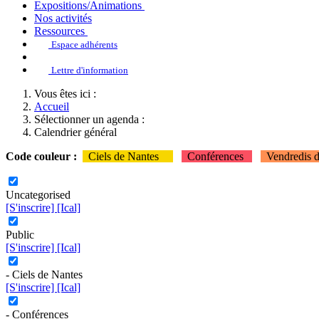
Expositions/Animations
Nos activités
Ressources
Espace adhérents
Lettre d'information
Vous êtes ici :
Accueil
Sélectionner un agenda :
Calendrier général
Code couleur :
Ciels de Nantes
Conférences
Vendredis 
Uncategorised
[S'inscrire]
[Ical]
Public
[S'inscrire]
[Ical]
- Ciels de Nantes
[S'inscrire]
[Ical]
- Conférences