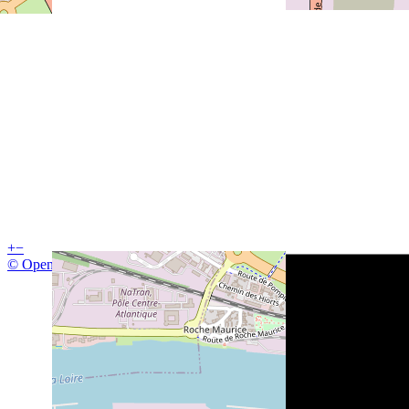
+
−
© OpenStreetMap