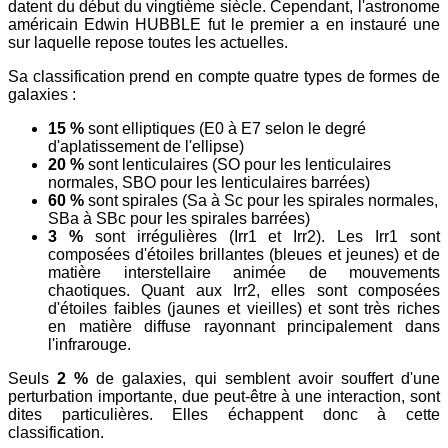
datent du début du vingtième siècle. Cependant, l'astronome
américain Edwin HUBBLE fut le premier a en instauré une
sur laquelle repose toutes les actuelles.
Sa classification prend en compte quatre types de formes de
galaxies :
15 %
sont elliptiques (E0 à E7 selon le degré
d'aplatissement de l'ellipse)
20 %
sont lenticulaires (SO pour les lenticulaires
normales, SBO pour les lenticulaires barrées)
60 %
sont spirales (Sa à Sc pour les spirales normales,
SBa à SBc pour les spirales barrées)
3 %
sont irrégulières (Irr1 et Irr2). Les Irr1 sont
composées d'étoiles brillantes (bleues et jeunes) et de
matière interstellaire animée de mouvements
chaotiques. Quant aux Irr2, elles sont composées
d'étoiles faibles (jaunes et vieilles) et sont très riches
en matière diffuse rayonnant principalement dans
l'infrarouge.
Seuls
2 %
de galaxies, qui semblent avoir souffert d'une
perturbation importante, due peut-être à une interaction, sont
dites particulières. Elles échappent donc à cette
classification.