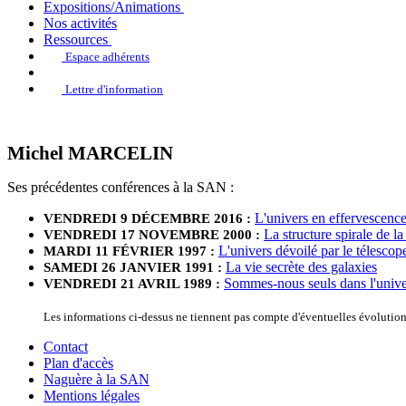
Expositions/Animations
Nos activités
Ressources
Espace adhérents
Lettre d'information
Michel MARCELIN
Ses précédentes conférences à la SAN :
L'univers en effervescence 
VENDREDI 9 DÉCEMBRE 2016 :
La structure spirale de l
VENDREDI 17 NOVEMBRE 2000 :
L'univers dévoilé par le télescop
MARDI 11 FÉVRIER 1997 :
La vie secrète des galaxies
SAMEDI 26 JANVIER 1991 :
Sommes-nous seuls dans l'unive
VENDREDI 21 AVRIL 1989 :
Les informations ci-dessus ne tiennent pas compte d'éventuelles évoluti
Contact
Plan d'accès
Naguère à la SAN
Mentions légales