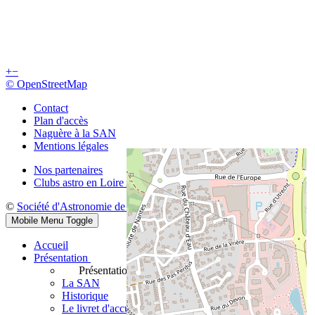
+
−
© OpenStreetMap
Contact
Plan d'accès
Naguère à la SAN
Mentions légales
Nos partenaires
Clubs astro en Loire Atlantique
©
Société d'Astronomie de Nantes
Mobile Menu Toggle
Accueil
Présentation
Présentation
La SAN
Historique
Le livret d'accueil