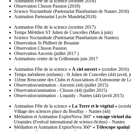
Animation Fête de la science (octobre 2018)
Observation Clisson Passion (2018)
Science Noctambule (Partenariat Planétarium de Nantes 2018)
Animation Partenariat Lycée Mandela(2018)
Animation Fête de la science (octobre 2017)
Temps Méridien ST Julien de Concelles (Mars à juin)
Science Noctambule (Partenariat Planétarium de Nantes)
Observation St Philbert de Bouaine
Observation Clisson Passion
Observation Ancenis (juillet 2017 )
Animations centre de la Grillonnais juin 2017
Animation Fête de la science
« À ciel ouvert »
(octobre 2016)
Temps méridiens (enfants) - St Julien de Concelles (44) (avril, 
11ème Rencontre des Clubs et Associations d'Astronomie de Loi
Observation/animation - Ancenis (44) (juillet 2015)
Observation/animation - Clisson (44) (juillet 2015)
Observation/animation - Loquidy - Nantes (44) (avril 2015)
Animation Fête de la science
« La Terre et le végétal »
(octob
Village des sciences place du Bouffay – Nantes (44)
Médiation et Animation ExplorNova 360°
« voyage virtuel da
Utopiales (Festival international de science-fiction) – Nantes
Médiation et Animation ExplorNova 360°
« Télescope spatial