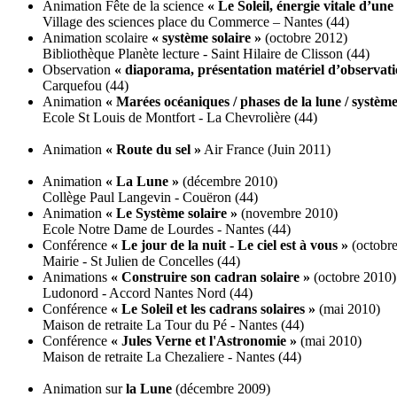
Animation Fête de la science
« Le Soleil, énergie vitale d’une 
Village des sciences place du Commerce – Nantes (44)
Animation scolaire
« système solaire »
(octobre 2012)
Bibliothèque Planète lecture - Saint Hilaire de Clisson (44)
Observation
« diaporama, présentation matériel d’observati
Carquefou (44)
Animation
« Marées océaniques / phases de la lune / système
Ecole St Louis de Montfort - La Chevrolière (44)
Animation
« Route du sel »
Air France (Juin 2011)
Animation
« La Lune »
(décembre 2010)
Collège Paul Langevin - Couëron (44)
Animation
« Le Système solaire »
(novembre 2010)
Ecole Notre Dame de Lourdes - Nantes (44)
Conférence
« Le jour de la nuit - Le ciel est à vous »
(octobr
Mairie - St Julien de Concelles (44)
Animations
« Construire son cadran solaire »
(octobre 2010)
Ludonord - Accord Nantes Nord (44)
Conférence
« Le Soleil et les cadrans solaires »
(mai 2010)
Maison de retraite La Tour du Pé - Nantes (44)
Conférence
« Jules Verne et l'Astronomie »
(mai 2010)
Maison de retraite La Chezaliere - Nantes (44)
Animation sur
la Lune
(décembre 2009)