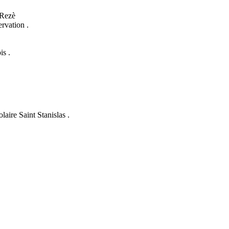
-Rezè
rvation .
is .
aire Saint Stanislas .