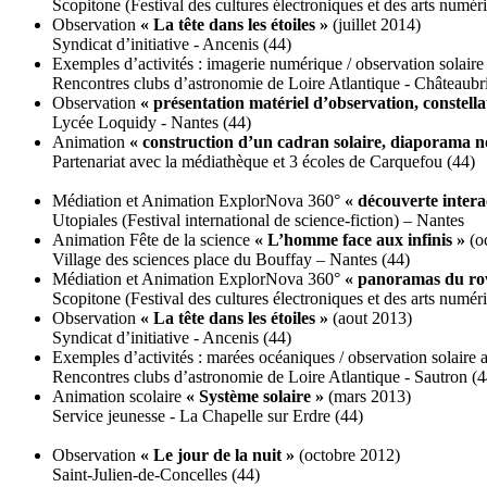
Scopitone (Festival des cultures électroniques et des arts numé
Observation
« La tête dans les étoiles »
(juillet 2014)
Syndicat d’initiative - Ancenis (44)
Exemples d’activités : imagerie numérique / observation solaire
Rencontres clubs d’astronomie de Loire Atlantique - Châteaubri
Observation
« présentation matériel d’observation, constella
Lycée Loquidy - Nantes (44)
Animation
« construction d’un cadran solaire, diaporama n
Partenariat avec la médiathèque et 3 écoles de Carquefou (44)
Médiation et Animation ExplorNova 360°
« découverte interac
Utopiales (Festival international de science-fiction) – Nantes
Animation Fête de la science
« L’homme face aux infinis »
(o
Village des sciences place du Bouffay – Nantes (44)
Médiation et Animation ExplorNova 360°
« panoramas du ro
Scopitone (Festival des cultures électroniques et des arts numé
Observation
« La tête dans les étoiles »
(aout 2013)
Syndicat d’initiative - Ancenis (44)
Exemples d’activités : marées océaniques / observation solaire a
Rencontres clubs d’astronomie de Loire Atlantique - Sautron (4
Animation scolaire
« Système solaire »
(mars 2013)
Service jeunesse - La Chapelle sur Erdre (44)
Observation
« Le jour de la nuit »
(octobre 2012)
Saint-Julien-de-Concelles (44)