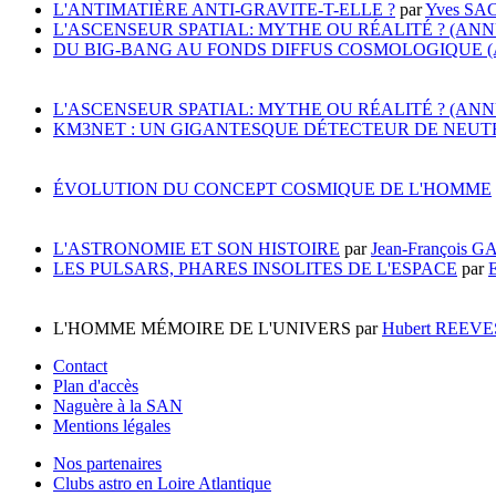
L'ANTIMATIÈRE ANTI-GRAVITE-T-ELLE ?
par
Yves S
L'ASCENSEUR SPATIAL: MYTHE OU RÉALITÉ ? (AN
DU BIG-BANG AU FONDS DIFFUS COSMOLOGIQUE 
L'ASCENSEUR SPATIAL: MYTHE OU RÉALITÉ ? (AN
KM3NET : UN GIGANTESQUE DÉTECTEUR DE NEUT
ÉVOLUTION DU CONCEPT COSMIQUE DE L'HOMME
L'ASTRONOMIE ET SON HISTOIRE
par
Jean-François 
LES PULSARS, PHARES INSOLITES DE L'ESPACE
par
L'HOMME MÉMOIRE DE L'UNIVERS par
Hubert REEV
Contact
Plan d'accès
Naguère à la SAN
Mentions légales
Nos partenaires
Clubs astro en Loire Atlantique