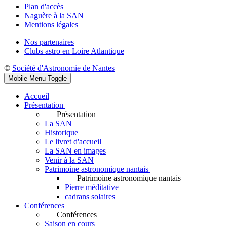
Plan d'accès
Naguère à la SAN
Mentions légales
Nos partenaires
Clubs astro en Loire Atlantique
©
Société d'Astronomie de Nantes
Mobile Menu Toggle
Accueil
Présentation
Présentation
La SAN
Historique
Le livret d'accueil
La SAN en images
Venir à la SAN
Patrimoine astronomique nantais
Patrimoine astronomique nantais
Pierre méditative
cadrans solaires
Conférences
Conférences
Saison en cours