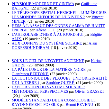
PHYSIQUE MODERNE ET CINÉMA
par
Guillaume
BATIGNE
(22 janvier 2010)
LE TÉLESCOPE SPATIAL HERSCHEL : LUMIÈRE SUR
LES MONDES ENFOUIS DE L'UNIVERS ?
par
Vincent
MINIER
(21 janvier 2010)
HESS À L'ASSAUT DES ONDES GAMMA DE HAUTE
ÉNERGIE
par
Hélène SOL
(20 janvier 2010)
L'ASTROLABE D'HIER À AUJOURD'HUI
par
Brigitte
ALIX
(19 janvier 2010)
AUX CONFINS DU SYSTÈME SOLAIRE
par
Alain
DORESSOUNDIRAM
(18 janvier 2010)
SOUS LE CIEL DE L'ÉGYPTE ANCIENNE
par
Karine
GADRÉ
(23 janvier 2009)
LA PÂLE LUEUR DE LA MATIÈRE NOIRE
par
Gianfranco BERTONE
(22 janvier 2009)
LA TECTONIQUE DES PLAQUES, UNE ORIGINALITÉ
DE LA TERRE ?
par
Sandrine QUÉRÉ
(21 janvier 2009)
EXPLORATION DU SYSTÈME SOLAIRE :
MÉTHODES ET PERSPECTIVES
par
Olivier GRASSET
(20 janvier 2009)
MODÈLE STANDARD DE LA COSMOLOGIE ET
RAYONNEMENT FOSSILE
par
Benoît REVENU
(19
janvier 2009)