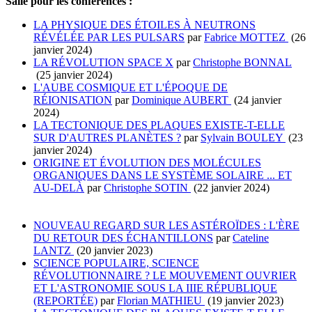
+
Salle pour les conférences :
Muséum, entrée rue Voltaire
−
LA PHYSIQUE DES ÉTOILES À NEUTRONS
RÉVÉLÉE PAR LES PULSARS
par
Fabrice MOTTEZ
(26
janvier 2024)
LA RÉVOLUTION SPACE X
par
Christophe BONNAL
(25 janvier 2024)
L'AUBE COSMIQUE ET L'ÉPOQUE DE
RÉIONISATION
par
Dominique AUBERT
(24 janvier
2024)
LA TECTONIQUE DES PLAQUES EXISTE-T-ELLE
SUR D'AUTRES PLANÈTES ?
par
Sylvain BOULEY
(23
janvier 2024)
ORIGINE ET ÉVOLUTION DES MOLÉCULES
ORGANIQUES DANS LE SYSTÈME SOLAIRE ... ET
AU-DELÀ
par
Christophe SOTIN
(22 janvier 2024)
NOUVEAU REGARD SUR LES ASTÉROÏDES : L'ÈRE
DU RETOUR DES ÉCHANTILLONS
par
Cateline
LANTZ
(20 janvier 2023)
SCIENCE POPULAIRE, SCIENCE
RÉVOLUTIONNAIRE ? LE MOUVEMENT OUVRIER
ET L'ASTRONOMIE SOUS LA IIIE RÉPUBLIQUE
(REPORTÉE)
par
Florian MATHIEU
(19 janvier 2023)