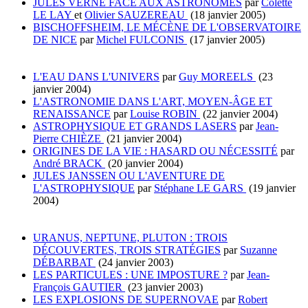
JULES VERNE FACE AUX ASTRONOMES
par
Colette
LE LAY
et
Olivier SAUZEREAU
(18 janvier 2005)
BISCHOFFSHEIM, LE MÉCÈNE DE L'OBSERVATOIRE
DE NICE
par
Michel FULCONIS
(17 janvier 2005)
L'EAU DANS L'UNIVERS
par
Guy MOREELS
(23
janvier 2004)
L'ASTRONOMIE DANS L'ART, MOYEN-ÂGE ET
RENAISSANCE
par
Louise ROBIN
(22 janvier 2004)
ASTROPHYSIQUE ET GRANDS LASERS
par
Jean-
Pierre CHIÈZE
(21 janvier 2004)
ORIGINES DE LA VIE : HASARD OU NÉCESSITÉ
par
André BRACK
(20 janvier 2004)
JULES JANSSEN OU L'AVENTURE DE
L'ASTROPHYSIQUE
par
Stéphane LE GARS
(19 janvier
2004)
URANUS, NEPTUNE, PLUTON : TROIS
DÉCOUVERTES, TROIS STRATÉGIES
par
Suzanne
DÉBARBAT
(24 janvier 2003)
LES PARTICULES : UNE IMPOSTURE ?
par
Jean-
François GAUTIER
(23 janvier 2003)
LES EXPLOSIONS DE SUPERNOVAE
par
Robert