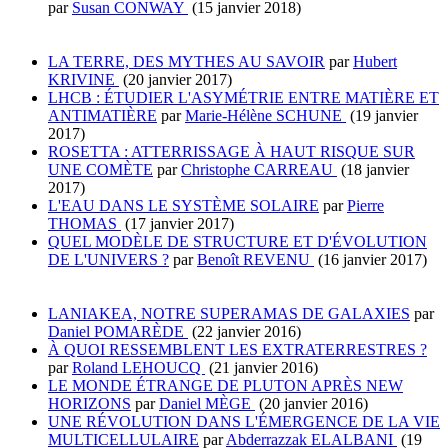
par
Susan CONWAY
(15 janvier 2018)
LA TERRE, DES MYTHES AU SAVOIR
par
Hubert
KRIVINE
(20 janvier 2017)
LHCB : ÉTUDIER L'ASYMÉTRIE ENTRE MATIÈRE ET
ANTIMATIÈRE
par
Marie-Hélène SCHUNE
(19 janvier
2017)
ROSETTA : ATTERRISSAGE À HAUT RISQUE SUR
UNE COMÈTE
par
Christophe CARREAU
(18 janvier
2017)
L'EAU DANS LE SYSTÈME SOLAIRE
par
Pierre
THOMAS
(17 janvier 2017)
QUEL MODÈLE DE STRUCTURE ET D'ÉVOLUTION
DE L'UNIVERS ?
par
Benoît REVENU
(16 janvier 2017)
LANIAKEA, NOTRE SUPERAMAS DE GALAXIES
par
Daniel POMARÈDE
(22 janvier 2016)
À QUOI RESSEMBLENT LES EXTRATERRESTRES ?
par
Roland LEHOUCQ
(21 janvier 2016)
LE MONDE ÉTRANGE DE PLUTON APRÈS NEW
HORIZONS
par
Daniel MÈGE
(20 janvier 2016)
UNE RÉVOLUTION DANS L'ÉMERGENCE DE LA VIE
MULTICELLULAIRE
par
Abderrazzak ELALBANI
(19