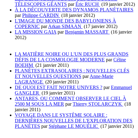
TÉLESCOPES GÉANTS
par
Éric RUCH
(19 janvier 2012)
À LA DÉCOUVERTE DES DYNAMOS PLANÉTAIRES
par
Philippe CARDIN
(18 janvier 2012)
L'IMAGE DU MONDE DES BABYLONIENS À
COPERNIC
par
Arkan SIMAAN
(17 janvier 2012)
LA MISSION GAIA
par
Benjamin MASSART
(16 janvier
2012)
LA MATIÈRE NOIRE OU L'UN DES PLUS GRANDS
DÉFIS DE LA COSMOLOGIE MODERNE
par
Céline
BOEHM
(21 janvier 2011)
PLANÈTES EXTRASOLAIRES : NOUVELLES CLÉS
ET NOUVELLES QUESTIONS
par
Anne-Marie
LAGRANGE
(20 janvier 2011)
DE QUOI EST FAIT NOTRE UNIVERS ?
par
Emmanuel
GANGLER
(19 janvier 2011)
ANTARES, OU COMMENT OBSERVER LE CIEL À
2500 M SOUS LA MER
par
Thierry STOLARCZYK
(18
janvier 2011)
VOYAGE DANS LE SYSTÈME SOLAIRE :
DERNIÈRES NOUVELLES DE L'EXPLORATION DES
PLANÈTES
par
Stéphane LE MOUÉLIC
(17 janvier 2011)