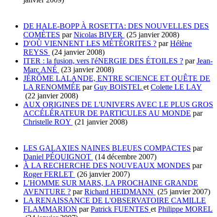
DE HALE-BOPP À ROSETTA: DES NOUVELLES DES
COMÈTES
par
Nicolas BIVER
(25 janvier 2008)
D'OÙ VIENNENT LES MÉTÉORITES ?
par
Hélène
REYSS
(24 janvier 2008)
ITER : la fusion, vers l'éNERGIE DES ÉTOILES ?
par
Jean-
Marc ANÉ
(23 janvier 2008)
JÉRÔME LALANDE, ENTRE SCIENCE ET QUÊTE DE
LA RENOMMÉE
par
Guy BOISTEL
et
Colette LE LAY
(22 janvier 2008)
AUX ORIGINES DE L'UNIVERS AVEC LE PLUS GROS
ACCÉLÉRATEUR DE PARTICULES AU MONDE
par
Christelle ROY
(21 janvier 2008)
LES GALAXIES NAINES BLEUES COMPACTES
par
Daniel PÉQUIGNOT
(14 décembre 2007)
À LA RECHERCHE DES NOUVEAUX MONDES
par
Roger FERLET
(26 janvier 2007)
L'HOMME SUR MARS, LA PROCHAINE GRANDE
AVENTURE ?
par
Richard HEIDMANN
(25 janvier 2007)
LA RENAISSANCE DE L'OBSERVATOIRE CAMILLE
FLAMMARION
par
Patrick FUENTES
et
Philippe MOREL