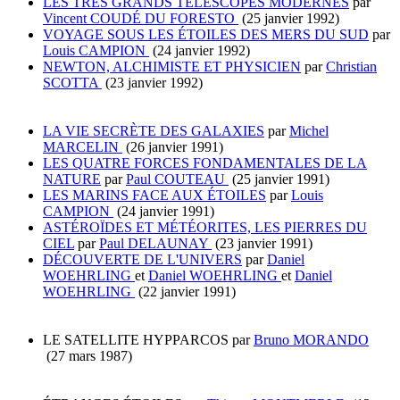
LES TRÈS GRANDS TÉLESCOPES MODERNES
par
Vincent COUDÉ DU FORESTO
(25 janvier 1992)
VOYAGE SOUS LES ÉTOILES DES MERS DU SUD
par
Louis CAMPION
(24 janvier 1992)
NEWTON, ALCHIMISTE ET PHYSICIEN
par
Christian
SCOTTA
(23 janvier 1992)
LA VIE SECRÈTE DES GALAXIES
par
Michel
MARCELIN
(26 janvier 1991)
LES QUATRE FORCES FONDAMENTALES DE LA
NATURE
par
Paul COUTEAU
(25 janvier 1991)
LES MARINS FACE AUX ÉTOILES
par
Louis
CAMPION
(24 janvier 1991)
ASTÉROÏDES ET MÉTÉORITES, LES PIERRES DU
CIEL
par
Paul DELAUNAY
(23 janvier 1991)
DÉCOUVERTE DE L'UNIVERS
par
Daniel
WOEHRLING
et
Daniel WOEHRLING
et
Daniel
WOEHRLING
(22 janvier 1991)
LE SATELLITE HYPPARCOS par
Bruno MORANDO
(27 mars 1987)