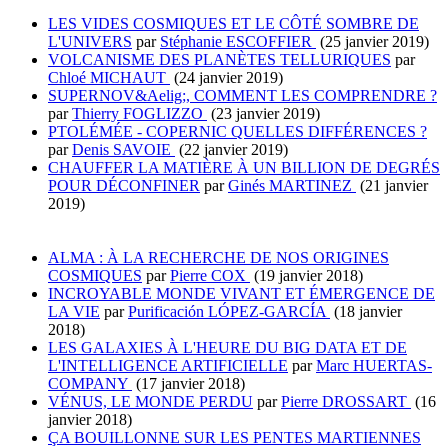
LES VIDES COSMIQUES ET LE CÔTÉ SOMBRE DE
L'UNIVERS
par
Stéphanie ESCOFFIER
(25 janvier 2019)
VOLCANISME DES PLANÈTES TELLURIQUES
par
Chloé MICHAUT
(24 janvier 2019)
SUPERNOV&Aelig;, COMMENT LES COMPRENDRE ?
par
Thierry FOGLIZZO
(23 janvier 2019)
PTOLÉMÉE - COPERNIC QUELLES DIFFÉRENCES ?
par
Denis SAVOIE
(22 janvier 2019)
CHAUFFER LA MATIÈRE À UN BILLION DE DEGRÉS
POUR DÉCONFINER
par
Ginés MARTINEZ
(21 janvier
2019)
ALMA : À LA RECHERCHE DE NOS ORIGINES
COSMIQUES
par
Pierre COX
(19 janvier 2018)
INCROYABLE MONDE VIVANT ET ÉMERGENCE DE
LA VIE
par
Purificación LÓPEZ-GARCÍA
(18 janvier
2018)
LES GALAXIES À L'HEURE DU BIG DATA ET DE
L'INTELLIGENCE ARTIFICIELLE
par
Marc HUERTAS-
COMPANY
(17 janvier 2018)
VÉNUS, LE MONDE PERDU
par
Pierre DROSSART
(16
janvier 2018)
ÇA BOUILLONNE SUR LES PENTES MARTIENNES