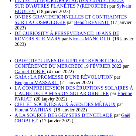
LA TECTONIQUE DES PLAQUES EXISTE-T-ELLE
SUR D'AUTRES PLANÈTES ? (REPORTÉE)
par
Sylvain
BOULEY
(18 janvier 2023)
ONDES GRAVITATIONNELLES ET CONTRAINTES
SUR LA COSMOLOGIE
par
Benoît REVENU
(17 janvier
2023)
DE CURIOSITY À PERSEVERANCE: 10 ANS DE
ROVERS SUR MARS
par
Nicolas MANGOLD
(16 janvier
2023)
OBJECTIF "LUNES DE JUPITER" REPORT DE LA
CONFÉRENCE DU MERCREDI 19 FÉVRIER 2022
par
Gabriel TOBIE
(4 mars 2022)
GAÏA : LA PROMESSE D'UNE RÉVOLUTION
par
Benjamin MASSART
(21 janvier 2022)
LA COMPRÉHENSION DES ÉRUPTIONS SOLAIRES À
L'AUBE DE LA MISSION SOLAR ORBITER
par
Étienne
PARIAT
(20 janvier 2022)
CIEL ET SOCIÉTÉS AUX ÂGES DES MÉTAUX
par
Florent MATHIAS
(18 janvier 2022)
A LA SOURCE DES GEYSERS D'ENCELADE
par
Gaël
CHOBLET
(17 janvier 2022)