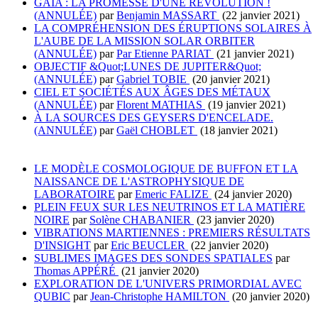
GAIA : LA PROMESSE D'UNE RÉVOLUTION !
(ANNULÉE)
par
Benjamin MASSART
(22 janvier 2021)
LA COMPRÉHENSION DES ÉRUPTIONS SOLAIRES À
L'AUBE DE LA MISSION SOLAR ORBITER
(ANNULÉE)
par
Par Etienne PARIAT
(21 janvier 2021)
OBJECTIF &Quot;LUNES DE JUPITER&Quot;
(ANNULÉE)
par
Gabriel TOBIE
(20 janvier 2021)
CIEL ET SOCIÉTÉS AUX ÂGES DES MÉTAUX
(ANNULÉE)
par
Florent MATHIAS
(19 janvier 2021)
À LA SOURCES DES GEYSERS D'ENCELADE.
(ANNULÉE)
par
Gaël CHOBLET
(18 janvier 2021)
LE MODÈLE COSMOLOGIQUE DE BUFFON ET LA
NAISSANCE DE L'ASTROPHYSIQUE DE
LABORATOIRE
par
Emeric FALIZE
(24 janvier 2020)
PLEIN FEUX SUR LES NEUTRINOS ET LA MATIÈRE
NOIRE
par
Solène CHABANIER
(23 janvier 2020)
VIBRATIONS MARTIENNES : PREMIERS RÉSULTATS
D'INSIGHT
par
Eric BEUCLER
(22 janvier 2020)
SUBLIMES IMAGES DES SONDES SPATIALES
par
Thomas APPÉRÉ
(21 janvier 2020)
EXPLORATION DE L'UNIVERS PRIMORDIAL AVEC
QUBIC
par
Jean-Christophe HAMILTON
(20 janvier 2020)