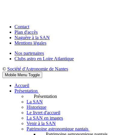
Contact
Plan d'accès
Naguère à la SAN
Mentions légales
Nos partenaires
Clubs astro en Loire Atlantique
©
Société d'Astronomie de Nantes
Mobile Menu Toggle
Accueil
Présentation
Présentation
La SAN
Historique
Le livret d'accueil
La SAN en images
Venir à la SAN
Patrimoine astronomique nantais
Patrimoine astronomique nantais