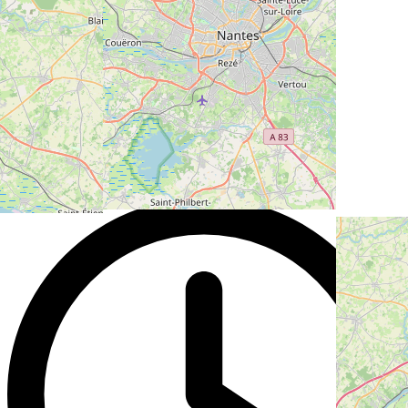
Rue
Bd Jean Moulin 2
Ville
44100 Nantes
Pays
France
A venir
Isaac Newton et les 'Principia'