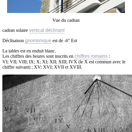
Vue du cadran
cadran solaire
vertical déclinant
Déclisaison
gnomonique
est de -6° Est
La tables est en enduit blanc.
Les chiffres des heures sont inscrits en
chiffres romains
:
VI; VII; VIII; IX; X; XI; XII; XIII; IVX (le X est commun avec le
chiffre suivant) ; XV; XVI; XVII et XVIII.